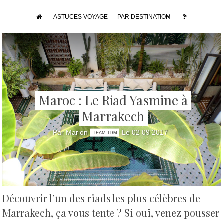
ASTUCES VOYAGE
PAR DESTINATION
Maroc : Le Riad Yasmine à
Marrakech
Par Marion
Le 02 09 2017
TEAM TDM
Découvrir l’un des riads les plus célèbres de
Marrakech, ça vous tente ?
Si oui, venez pousser