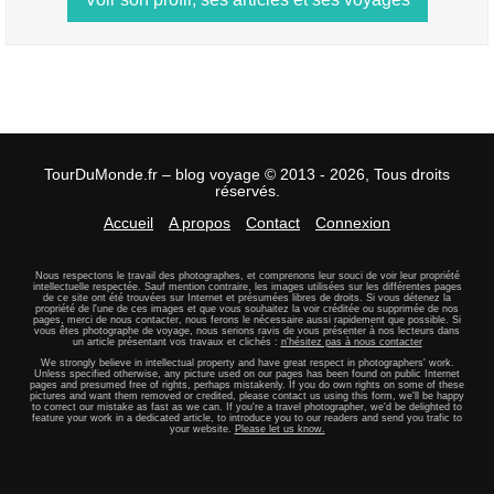
TourDuMonde.fr – blog voyage © 2013 - 2026, Tous droits
réservés.
Accueil
A propos
Contact
Connexion
Nous respectons le travail des photographes, et comprenons leur souci de voir leur propriété
intellectuelle respectée. Sauf mention contraire, les images utilisées sur les différentes pages
de ce site ont été trouvées sur Internet et présumées libres de droits. Si vous détenez la
propriété de l'une de ces images et que vous souhaitez la voir créditée ou supprimée de nos
pages, merci de nous contacter, nous ferons le nécessaire aussi rapidement que possible. Si
vous êtes photographe de voyage, nous serions ravis de vous présenter à nos lecteurs dans
un article présentant vos travaux et clichés :
n'hésitez pas à nous contacter
We strongly believe in intellectual property and have great respect in photographers' work.
Unless specified otherwise, any picture used on our pages has been found on public Internet
pages and presumed free of rights, perhaps mistakenly. If you do own rights on some of these
pictures and want them removed or credited, please contact us using this form, we'll be happy
to correct our mistake as fast as we can. If you're a travel photographer, we'd be delighted to
feature your work in a dedicated article, to introduce you to our readers and send you trafic to
your website.
Please let us know.