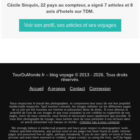
Cécile Sinquin, 22 pays au compteur, a signé 7 articles et 8
avis d'hotels sur TDM.
Voir son profil, ses articles et ses voyages
TourDuMonde.fr – blog voyage © 2013 - 2026, Tous droits
réservés.
Accueil
A propos
Contact
Connexion
Nous respectons le travail des photographes, et comprenons leur souci de voir leur propriété
intellectuelle respectée. Sauf mention contraire, les images utilisées sur les différentes pages
de ce site ont été trouvées sur Internet et présumées libres de droits. Si vous détenez la
propriété de l'une de ces images et que vous souhaitez la voir créditée ou supprimée de nos
pages, merci de nous contacter, nous ferons le nécessaire aussi rapidement que possible. Si
vous êtes photographe de voyage, nous serions ravis de vous présenter à nos lecteurs dans
un article présentant vos travaux et clichés :
n'hésitez pas à nous contacter
We strongly believe in intellectual property and have great respect in photographers' work.
Unless specified otherwise, any picture used on our pages has been found on public Internet
pages and presumed free of rights, perhaps mistakenly. If you do own rights on some of these
pictures and want them removed or credited, please contact us using this form, we'll be happy