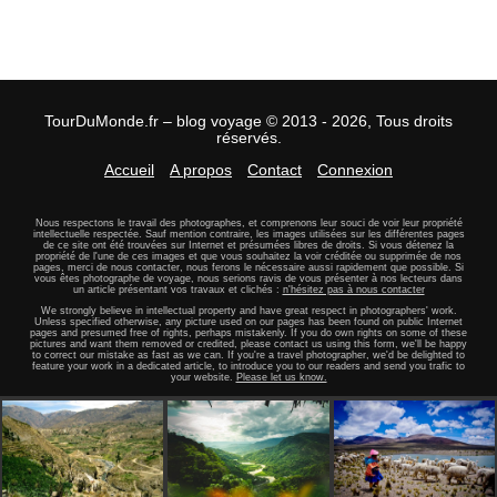
TourDuMonde.fr – blog voyage © 2013 - 2026, Tous droits
réservés.
Accueil
A propos
Contact
Connexion
Nous respectons le travail des photographes, et comprenons leur souci de voir leur propriété
intellectuelle respectée. Sauf mention contraire, les images utilisées sur les différentes pages
de ce site ont été trouvées sur Internet et présumées libres de droits. Si vous détenez la
propriété de l'une de ces images et que vous souhaitez la voir créditée ou supprimée de nos
pages, merci de nous contacter, nous ferons le nécessaire aussi rapidement que possible. Si
vous êtes photographe de voyage, nous serions ravis de vous présenter à nos lecteurs dans
un article présentant vos travaux et clichés :
n'hésitez pas à nous contacter
We strongly believe in intellectual property and have great respect in photographers' work.
Unless specified otherwise, any picture used on our pages has been found on public Internet
pages and presumed free of rights, perhaps mistakenly. If you do own rights on some of these
pictures and want them removed or credited, please contact us using this form, we'll be happy
to correct our mistake as fast as we can. If you're a travel photographer, we'd be delighted to
feature your work in a dedicated article, to introduce you to our readers and send you trafic to
your website.
Please let us know.