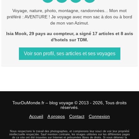
Voyage, nature, photo, montagne, randonnées... Mon mot
préféré : AVENTURE ! Je voyage avec mon sac à dos ou à bord
de mon van Azimut.
Isia Mook, 29 pays au compteur, a signé 17 articles et 8 avis
d'hotels sur TDM.
Voir son profil, ses articles et ses voyages
TourDuMonde.fr – blog voyage © 2013 - 2026, Tous droits
réservés.
Accueil
A propos
Contact
Connexion
Nous respectons le travail des photographes, et comprenons leur souci de voir leur propriété
intellectuelle respectée. Sauf mention contraire, les images utilisées sur les différentes pages
de ce site ont été trouvées sur Internet et présumées libres de droits. Si vous détenez la