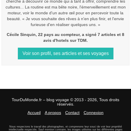
cherche à découvrir ce monde qui à tant à offrir, comprendre les
cultures... La routine est ma bête noire, l'émerveillement est mon
moteur, voir le monde d'un autre œil pour en percevoir toute la
beauté. « Je vous souhaite des rêves à n'en plus finir, et l'envie
furieuse d'en réaliser quelques uns. »
Cécile Sinquin, 22 pays au compteur, a signé 7 articles et 8
avis d'hotels sur TDM.
Voir son profil, ses articles et ses voyages
TourDuMonde.fr – blog voyage © 2013 - 2026, Tous droits
réservés.
Accueil
A propos
Contact
Connexion
Nous respectons le travail des photographes, et comprenons leur souci de voir leur propriété
intellectuelle respectée. Sauf mention contraire, les images utilisées sur les différentes pages