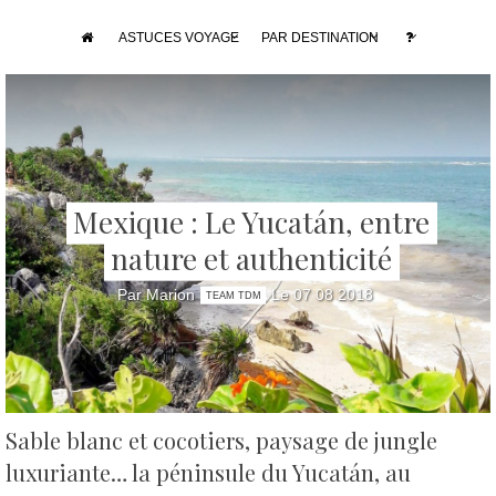
ASTUCES VOYAGE
PAR DESTINATION
Mexique : Le Yucatán, entre
nature et authenticité
Par Marion
Le 07 08 2018
TEAM TDM
Sable blanc et cocotiers, paysage de jungle
luxuriante… la péninsule du Yucatán, au