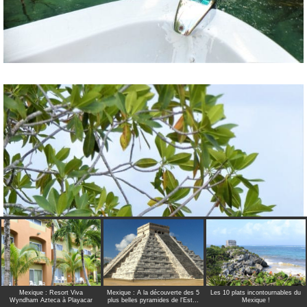
Mexique : Resort Viva
Mexique : A la découverte des 5
Les 10 plats incontournables du
Wyndham Azteca à Playacar
plus belles pyramides de l'Est…
Mexique !