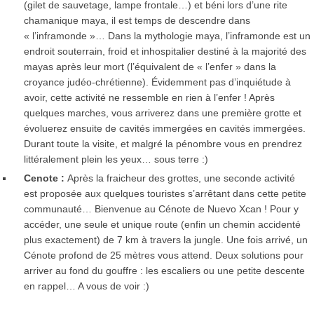
(gilet de sauvetage, lampe frontale…) et béni lors d’une rite
chamanique maya, il est temps de descendre dans
« l’inframonde »… Dans la mythologie maya, l’inframonde est un
endroit souterrain, froid et inhospitalier destiné à la majorité des
mayas après leur mort (l’équivalent de « l’enfer » dans la
croyance judéo-chrétienne). Évidemment pas d’inquiétude à
avoir, cette activité ne ressemble en rien à l’enfer ! Après
quelques marches, vous arriverez dans une première grotte et
évoluerez ensuite de cavités immergées en cavités immergées.
Durant toute la visite, et malgré la pénombre vous en prendrez
littéralement plein les yeux… sous terre :)
Cenote :
Après la fraicheur des grottes, une seconde activité
est proposée aux quelques touristes s’arrêtant dans cette petite
communauté… Bienvenue au Cénote de Nuevo Xcan ! Pour y
accéder, une seule et unique route (enfin un chemin accidenté
plus exactement) de 7 km à travers la jungle. Une fois arrivé, un
Cénote profond de 25 mètres vous attend. Deux solutions pour
arriver au fond du gouffre : les escaliers ou une petite descente
en rappel… A vous de voir :)