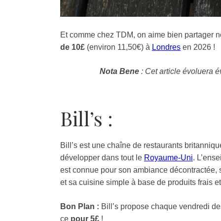
Et comme chez TDM, on aime bien partager no
de 10£
(environ 11,50€) à
Londres
en 2026 !
Nota Bene
:
Cet article évoluera 
Bill’s :
Bill’s est une chaîne de restaurants britanni
développer dans tout le
Royaume-Uni
. L’ense
est connue pour son ambiance décontractée, ses
et sa cuisine simple à base de produits frais e
Bon Plan :
Bill’s propose chaque vendredi d
ce
pour 5£
!