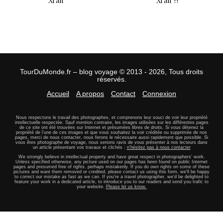
Xi'an
Xi'an ?!
TourDuMonde.fr – blog voyage © 2013 - 2026, Tous droits
réservés.
Accueil
A propos
Contact
Connexion
Nous respectons le travail des photographes, et comprenons leur souci de voir leur propriété
intellectuelle respectée. Sauf mention contraire, les images utilisées sur les différentes pages
de ce site ont été trouvées sur Internet et présumées libres de droits. Si vous détenez la
propriété de l'une de ces images et que vous souhaitez la voir créditée ou supprimée de nos
pages, merci de nous contacter, nous ferons le nécessaire aussi rapidement que possible. Si
vous êtes photographe de voyage, nous serions ravis de vous présenter à nos lecteurs dans
un article présentant vos travaux et clichés :
n'hésitez pas à nous contacter
We strongly believe in intellectual property and have great respect in photographers' work.
Unless specified otherwise, any picture used on our pages has been found on public Internet
pages and presumed free of rights, perhaps mistakenly. If you do own rights on some of these
pictures and want them removed or credited, please contact us using this form, we'll be happy
to correct our mistake as fast as we can. If you're a travel photographer, we'd be delighted to
feature your work in a dedicated article, to introduce you to our readers and send you trafic to
your website.
Please let us know.