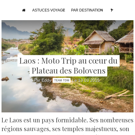
ASTUCES VOYAGE
PAR DESTINATION
Laos : Moto Trip au cœur du
Plateau des Bolovens
Par Eddy
Le 13 03 2015
TEAM TDM
Le Laos est un pays formidable. Ses nombreuses
régions sauvages, ses temples majestueux, son