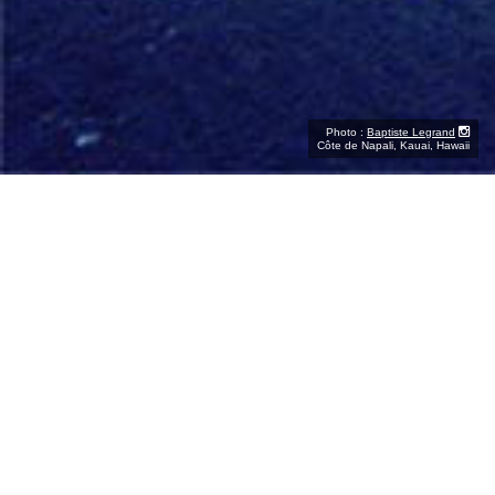
Photo :
Baptiste Legrand
Côte de Napali, Kauai, Hawaii
Nos derniers articles
NORMANDIE
FRANCE
Les plus beaux hôtels au
France : Où partir pour une
Mont-Saint-Michel :
escapade nature et bien-être