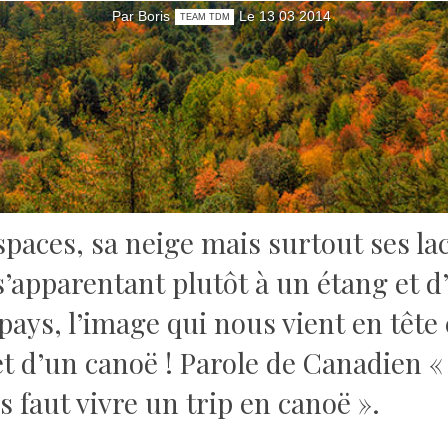
Par Boris
Le 13 03 2014
TEAM TDM
aces, sa neige mais surtout ses lacs
s s’apparentant plutôt à un étang et 
pays, l’image qui nous vient en tête 
et d’un canoë !
Parole de Canadien «
s faut vivre un trip en canoë ».