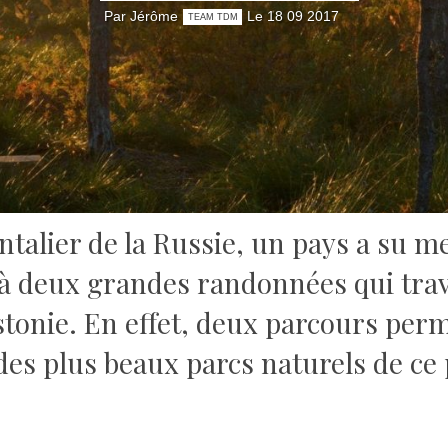
Par Jérôme
Le 18 09 2017
TEAM TDM
ntalier de la Russie, un pays a su m
 à deux grandes randonnées qui trav
stonie.
En effet, deux parcours perm
es plus beaux parcs naturels de ce p