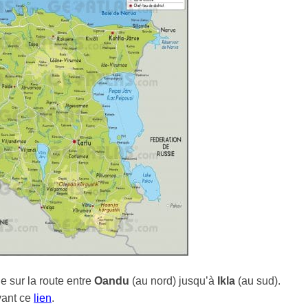
e sur la route entre
Oandu
(au nord) jusqu’à
Ikla
(au sud).
ivant ce
lien
.