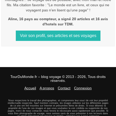
fils. Ma citation favorite : "Le monde est un livre, et ceux qui ne
voyagent pas n'en lisent qu'une page" !
Aline, 16 pays au compteur, a signé 20 articles et 16 avis
d'hotels sur TDM.
Voir son profil, ses articles et ses voyages
TourDuMonde.fr – blog voyage © 2013 - 2026, Tous droits
réservés.
Accueil
A propos
Contact
Connexion
Nous respectons le travail des photographes, et comprenons leur souci de voir leur propriété
intellectuelle respectée. Sauf mention contraire, les images utilisées sur les différentes pages
de ce site ont été trouvées sur Internet et présumées libres de droits. Si vous détenez la
propriété de l'une de ces images et que vous souhaitez la voir créditée ou supprimée de nos
pages, merci de nous contacter, nous ferons le nécessaire aussi rapidement que possible. Si
vous êtes photographe de voyage, nous serions ravis de vous présenter à nos lecteurs dans
un article présentant vos travaux et clichés :
n'hésitez pas à nous contacter