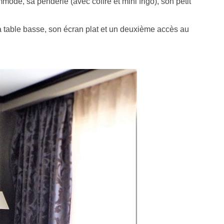
mmode, sa penderie (avec coffre et mini frigo), son petit
 table basse, son écran plat et un deuxième accès au