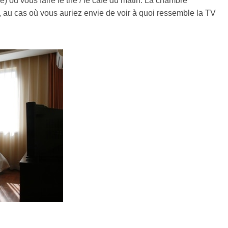
ble) ou vous faire le thé / le café du matin. La chambre
, au cas où vous auriez envie de voir à quoi ressemble la TV