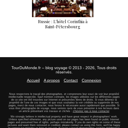
Russie : L'hôtel Corinthia à
Saint-Pétersbourg
TourDuMonde.fr – blog voyage © 2013 - 2026, Tous droits
réservés.
Accueil
A propos
Contact
Connexion
Nous respectons le travail des photographes, et comprenons leur souci de voir leur propriété
intellectuelle respectée. Sauf mention contraire, les images utilisées sur les différentes pages
de ce site ont été trouvées sur Internet et présumées libres de droits. Si vous détenez la
propriété de l'une de ces images et que vous souhaitez la voir créditée ou supprimée de nos
pages, merci de nous contacter, nous ferons le nécessaire aussi rapidement que possible. Si
vous êtes photographe de voyage, nous serions ravis de vous présenter à nos lecteurs dans
un article présentant vos travaux et clichés :
n'hésitez pas à nous contacter
We strongly believe in intellectual property and have great respect in photographers' work.
Unless specified otherwise, any picture used on our pages has been found on public Internet
pages and presumed free of rights, perhaps mistakenly. If you do own rights on some of these
pictures and want them removed or credited, please contact us using this form, we'll be happy