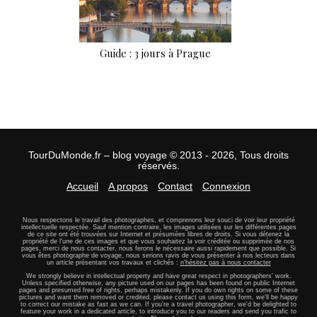
Guide : 3 jours à Prague
TourDuMonde.fr – blog voyage © 2013 - 2026, Tous droits
réservés.
Accueil
A propos
Contact
Connexion
Nous respectons le travail des photographes, et comprenons leur souci de voir leur propriété
intellectuelle respectée. Sauf mention contraire, les images utilisées sur les différentes pages
de ce site ont été trouvées sur Internet et présumées libres de droits. Si vous détenez la
propriété de l'une de ces images et que vous souhaitez la voir créditée ou supprimée de nos
pages, merci de nous contacter, nous ferons le nécessaire aussi rapidement que possible. Si
vous êtes photographe de voyage, nous serions ravis de vous présenter à nos lecteurs dans
un article présentant vos travaux et clichés :
n'hésitez pas à nous contacter
We strongly believe in intellectual property and have great respect in photographers' work.
Unless specified otherwise, any picture used on our pages has been found on public Internet
pages and presumed free of rights, perhaps mistakenly. If you do own rights on some of these
pictures and want them removed or credited, please contact us using this form, we'll be happy
to correct our mistake as fast as we can. If you're a travel photographer, we'd be delighted to
feature your work in a dedicated article, to introduce you to our readers and send you trafic to